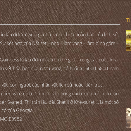
T
 lâu đời xứ Georgia. Là sự kết hợp hoàn hảo của lịch sử,
t. Sự kết hợp của Đất sét – nho – làm vang – làm bình gốm –
inness là lâu đời nhất trên thế giới. Trong các cuộc khai
dấu vết hóa học của rượu vang, có tuổi từ 6000-5800 năm
ật, con người, các nhân vật lịch sử hoặc kiến trúc.
u nền văn minh. Có một số phong cách kiến trúc cho lâu
r Svaneti. Thị trấn lâu đài Shatili ở Khevsureti… là một số
g cổ của Georgia.