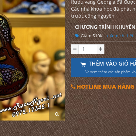
Rượu vang Georgia đã được 
Các nhà khoa học đã phát h
trước công nguyên!
CHƯƠNG TRÌNH KHUYẾN
Giảm 510K
Xem chi tiết
THÊM VÀO GIỎ H
Và xem thêm các sản phẩm kh
HOTLINE MUA HÀNG 0