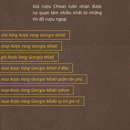
Giá rượu Chivas luôn nhận được
sự quan tâm nhiều nhất từ những
tín đồ rượu ngoại
cửa hàng Rượu Vang Georgia MS40
shop Rượu Vang Georgia MS40
giá Rượu Vang Georgia MS40
mua Rượu Vang Georgia MS40 ở đâu
mua Rượu Vang Georgia MS40 quận tân phú
mua Rượu Vang Georgia MS40 tphcm
mua Rượu Vang Georgia MS40 uy tín giá rẻ