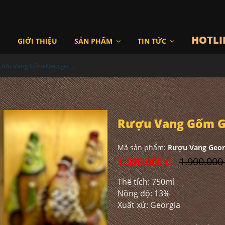
HOTLI
I
GIỚI THIỆU
SẢN PHẨM
TIN TỨC
Rượu Vang Gốm Georgia MS40
Rượu Vang Gốm G
Mã sản phẩm:
Rượu Vang Geor
1.390.000 đ
1.900.000
Thể tích: 750ml
Nồng độ: 13%
Xuất xứ: Georgia