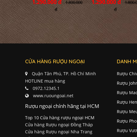
1.290.000 đ
1.290.000 đ
1.800.000
1.800.
đ
đ
CỬA HÀNG RƯỢU NGOẠI
DANH M
Quận Tân Phú, TP. Hồ Chí Minh
Rượu Chi
HOTLINE mua hàng
Rượu Joh
0972.12345.1
Rượu Mac
www.ruoungoai.net
Rượu Hen
Rượu ngoại chính hãng tại HCM
Rượu Me
Top 10 Cửa hàng rượu ngoại HCM
Rượu Pho
Cửa hàng Rượu ngoại Đồng Tháp
Rượu Vươ
Cửa hàng Rượu ngoại Nha Trang