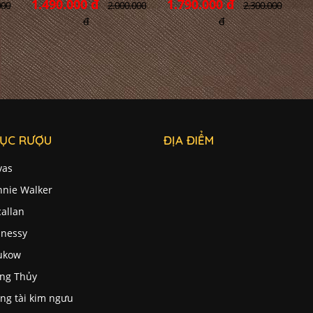
1.490.000 đ
1.790.000 đ
2.000.000
2.300.000
000
đ
đ
ỤC RƯỢU
ĐỊA ĐIỂM
vas
nnie Walker
allan
nessy
ukow
ng Thủy
ng tài kim ngưu