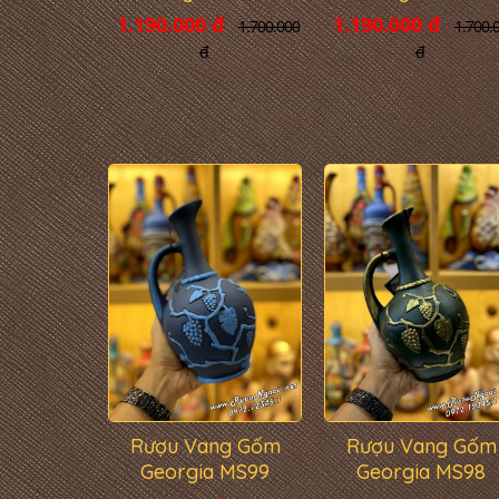
1.190.000 đ
1.190.000 đ
1.700.000
1.700.
đ
đ
Rượu Vang Gốm
Rượu Vang Gốm
Georgia MS99
Georgia MS98