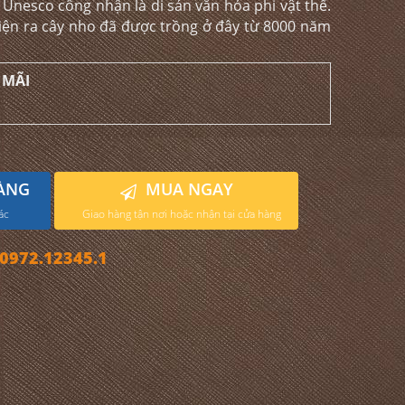
Unesco công nhận là di sản văn hóa phi vật thể.
iện ra cây nho đã được trồng ở đây từ 8000 năm
 MÃI
ÀNG
MUA NGAY
ác
Giao hàng tận nơi hoặc nhận tại cửa hàng
972.12345.1