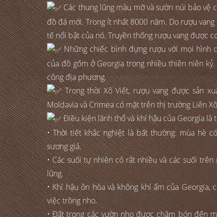
Các thung lũng màu mỡ và sườn núi bảo vệ của
đồ đá mới. Trong ít nhất 8000 năm. Do rượu vang có
tế nổi bật của nó. Truyền thống rượu vang được coi
Những chiếc bình đựng rượu với mọi hình d
của đồ gốm ở Georgia trong nhiều thiên niên kỷ.
công địa phương.
Trong thời Xô Viết, rượu vang được sản xuấ
Moldavia và Crimea có mặt trên thị trường Liên X
Điều kiện lãnh thổ và khí hậu của Georgia là t
• Thời tiết khắc nghiệt là bất thường: mùa hè
sương giá.
• Các suối tự nhiên có rất nhiều và các suối trê
lũng.
• Khí hậu ôn hòa và không khí ẩm của Georgia, c
việc trồng nho.
• Đất trong các vườn nho được chăm bón đến m