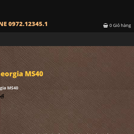
NE 0972.12345.1
0
Giỏ hàng
eorgia MS40
gia MS40
 đ