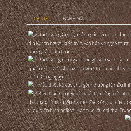
CHI TIẾT
ĐÁNH GIÁ
Rượu Vang Georgia bình gốm là di sản độc đáo
địa lý, con người, kiến trúc, văn hóa và nghệ thuậ
phong cách ẩm thực…
Rượu Vang Georgia được ghi vào sách kỷ lục Gu
quật ở khu vực Shulaveri, người ta đã tìm thấy 
trước Công nguyên.
Mẫu thiết kế các chai gốm thường là mẫu linh v
Kiến trúc Georgia đã bị ảnh hưởng bởi nhiề
đài, tháp, công sự và nhà thờ. Các công sự của Uppe
ví dụ điển hình nhất về kiến trúc lâu đài thời Trun