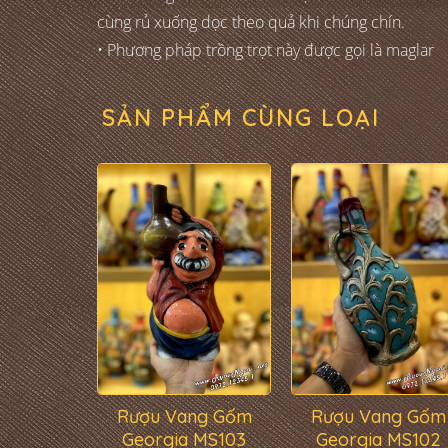
cùng rủ xuống dọc theo quả khi chúng chín.
• Phương pháp trồng trọt này được gọi là maglar
SẢN PHẨM CÙNG LOẠI
Rượu Vang Gốm
Rượu Vang Gốm
Georgia MS103
Georgia MS102