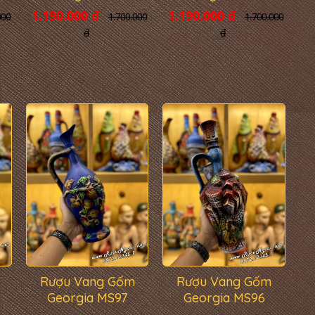
1.190.000 đ
1.190.000 đ
1.700.000
000
1.700.000
đ
đ
Rượu Vang Gốm
Rượu Vang Gốm
Georgia MS97
Georgia MS96