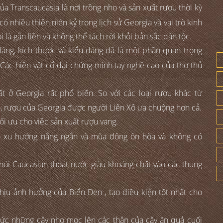
 Transcaucasia là nơi trồng nho và sản xuất rượu thời kỳ
 nhiều thiên niên kỷ trong lịch sử Georgia và vai trò kinh
 là gắn liền và không thể tách rời khỏi bản sắc dân tộc.
áng, kích thước và kiểu dáng đã là một phần quan trọng
 Các hiện vật cổ đại chứng minh tay nghề cao của thợ thủ
t ở Georgia rất phổ biến. So với các loại rượu khác từ
ô, rượu của Georgia được người Liên Xô ưa chuộng hơn cả.
ối ưu cho việc sản xuất rượu vang.
 có xu hướng nắng ngắn và mùa đông ôn hòa và không có
n núi Caucasian thoát nước giàu khoáng chất vào các thung
hịu ảnh hưởng của Biển Đen , tạo điều kiện tốt nhất cho
ức những cây nho mọc lên các thân của cây ăn quả cuối