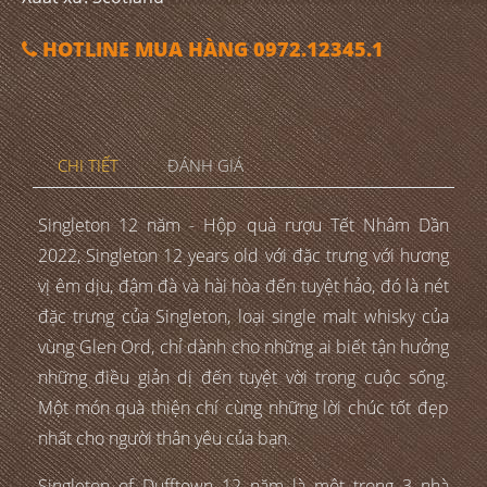
HOTLINE MUA HÀNG 0972.12345.1
CHI TIẾT
ĐÁNH GIÁ
Singleton 12 năm - Hộp quà rượu Tết Nhâm Dần
2022, Singleton 12 years old với đặc trưng với hương
vị êm dịu, đậm đà và hài hòa đến tuyệt hảo, đó là nét
đặc trưng của Singleton, loại single malt whisky của
vùng Glen Ord, chỉ dành cho những ai biết tận hưởng
những điều giản dị đến tuyệt vời trong cuộc sống.
Một món quà thiện chí cùng những lời chúc tốt đẹp
nhất cho người thân yêu của bạn.
Singleton of Dufftown 12 năm là một trong 3 nhà