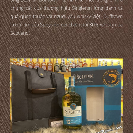
chưng cất của thương hiệu Singleton lừng danh và
quá quen thuộc với người yêu whisky Việt. Dufftown
là trái tim của Speyside nơi chiếm tới 80% whisky của
Scotland.