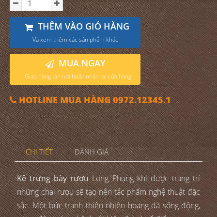
THÊM VÀO GIỎ HÀNG
Và xem thêm các sản phẩm khác
MUA NGAY
Giao hàng tận nơi hoặc nhận tại cửa hàng
HOTLINE MUA HÀNG 0972.12345.1
CHI TIẾT
ĐÁNH GIÁ
Kệ trưng bày rượu
Long Phụng khi được trang trí
những chai rượu sẽ tạo nên tác phẩm nghệ thuật đặc
sắc. Một bức tranh thiên nhiên hoang dã sống động,