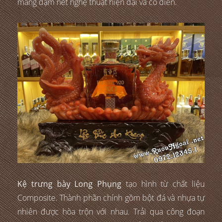
mang đậm nét nghệ thuật hiện đại và cổ điển.
Kệ trưng bày Long Phụng
tạo hình từ chất liệu
Composite. Thành phần chính gồm bột đá và nhựa tự
nhiên được hòa trộn với nhau. Trải qua công đoạn