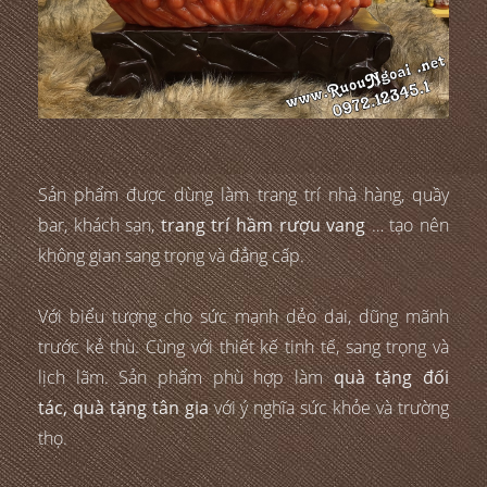
Sản phẩm được dùng làm trang trí nhà hàng, quầy
bar, khách sạn,
trang trí hầm rượu vang
… tạo nên
không gian sang trọng và đẳng cấp.
Với biểu tượng cho sức mạnh dẻo dai, dũng mãnh
trước kẻ thù. Cùng với thiết kế tinh tế, sang trọng và
lịch lãm. Sản phẩm phù hợp làm
quà tặng đối
tác, quà tặng tân gia
với ý nghĩa sức khỏe và trường
thọ.