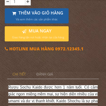
THÊM VÀO GIỎ HÀNG
Và xem thêm các sản phẩm khác
MUA NGAY
Giao hàng tận nơi hoặc nhận tại cửa hàng
HOTLINE MUA HÀNG 0972.12345.1
CHI TIẾT
ĐÁNH GIÁ
Rượu Sochu Kaido được hơn 1 năm tuổi. Có cảm
giác ngon miệng mềm mại, sự hiện diện nhiều của vị
umami và dư vị thanh khiết.
Kaido Shochu là sự pha