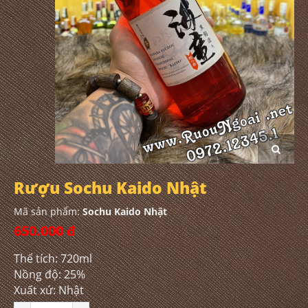
Rượu Sochu Kaido Nhật
Mã sản phẩm:
Sochu Kaido Nhật
650.000 đ
Thể tích: 720ml
Nồng độ: 25%
Xuất xứ: Nhật