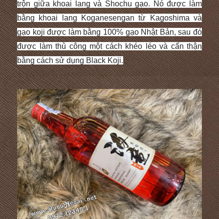
trộn giữa khoai lang và Shochu gạo.
Nó được làm
bằng khoai lang Koganesengan từ Kagoshima và
gạo koji được làm bằng 100% gạo Nhật Bản, sau đó
được làm thủ công một cách khéo léo và cẩn thận
bằng cách sử dụng Black Koji.