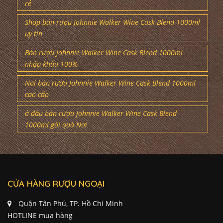
rẻ
Shop bán rượu Johnnie Walker Wine Cask Blend 1000ml
uy tín
Bán rượu Johnnie Walker Wine Cask Blend 1000ml
nhập khẩu 100%
Nơi bán rượu Johnnie Walker Wine Cask Blend 1000ml
cao cấp
ở đâu bán rượu Johnnie Walker Wine Cask Blend
1000ml gói quà Nơi
CỬA HÀNG RƯỢU NGOẠI
Quận Tân Phú, TP. Hồ Chí Minh
HOTLINE mua hàng