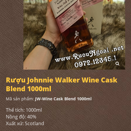
Rượu Johnnie Walker Wine Cask
Blend 1000ml
Mã sản phẩm:
JW-Wine Cask Blend 1000ml
Thể tích: 1000ml
Nồng độ: 40%
Xuất xứ: Scotland