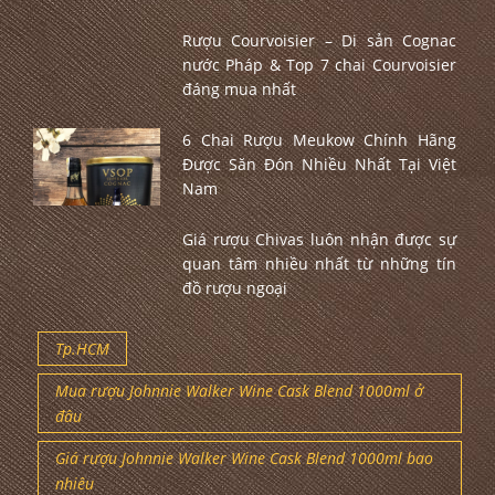
Rượu Courvoisier – Di sản Cognac
nước Pháp & Top 7 chai Courvoisier
đáng mua nhất
6 Chai Rượu Meukow Chính Hãng
Được Săn Đón Nhiều Nhất Tại Việt
Nam
Giá rượu Chivas luôn nhận được sự
quan tâm nhiều nhất từ những tín
đồ rượu ngoại
Tp.HCM
Mua rượu Johnnie Walker Wine Cask Blend 1000ml ở
đâu
Giá rượu Johnnie Walker Wine Cask Blend 1000ml bao
nhiêu