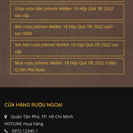
Shop rượu bán Johnnie Walker 18 Hộp Quà Tết 2022
cao cấp
Bán rượu Johnnie Walker 18 Hộp Quà Tết 2022 xách
tay 100%
Nơi bán rượu Johnnie Walker 18 Hộp Quà Tết 2022 cao
cấp
Mua rượu Johnnie Walker 18 Hộp Quà Tết 2022 ở đâu
Q.Tân Phú Rượu
CỬA HÀNG RƯỢU NGOẠI
Quận Tân Phú, TP. Hồ Chí Minh
HOTLINE mua hàng
0972.12345.1