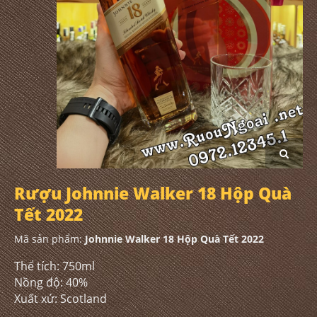
Rượu Johnnie Walker 18 Hộp Quà
Tết 2022
Mã sản phẩm:
Johnnie Walker 18 Hộp Quà Tết 2022
Thể tích: 750ml
Nồng độ: 40%
Xuất xứ: Scotland