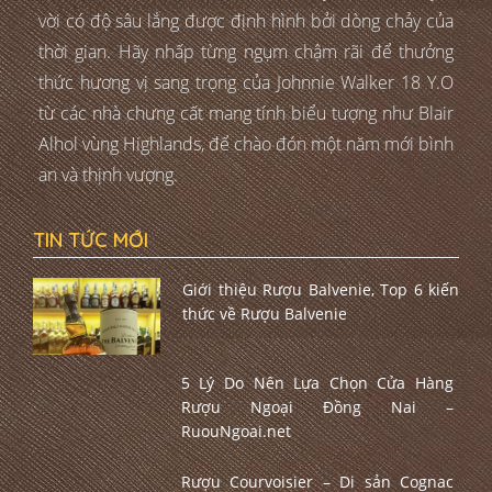
vời có độ sâu lắng được định hình bởi dòng chảy của
thời gian. Hãy nhấp từng ngụm chậm rãi để thưởng
thức hương vị sang trọng của Johnnie Walker 18 Y.O
từ các nhà chưng cất mang tính biểu tượng như Blair
Alhol vùng Highlands, để chào đón một năm mới bình
an và thịnh vượng.
TIN TỨC MỚI
Giới thiệu Rượu Balvenie, Top 6 kiến
thức về Rượu Balvenie
5 Lý Do Nên Lựa Chọn Cửa Hàng
Rượu Ngoại Đồng Nai –
RuouNgoai.net
Rượu Courvoisier – Di sản Cognac