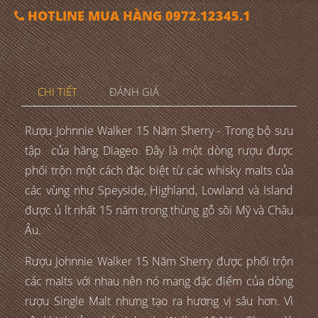
HOTLINE MUA HÀNG 0972.12345.1
CHI TIẾT
ĐÁNH GIÁ
Rượu Johnnie Walker 15 Năm Sherry - Trong bộ sưu
tập của hãng Diageo. Đây là một dòng rượu được
phối trộn một cách đặc biệt từ các whisky malts của
các vùng như Speyside, Highland, Lowland và Island
được ủ ít nhất 15 năm trong thùng gỗ sồi Mỹ và Châu
Âu.
Rượu Johnnie Walker 15 Năm Sherry được phối trộn
các malts với nhau nên nó mang đặc điểm của dòng
rượu Single Malt nhưng tạo ra hương vị sâu hơn. Vì