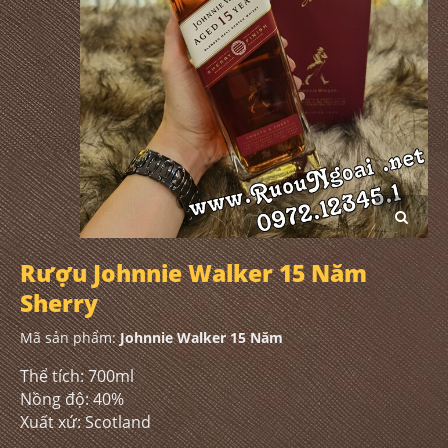
Rượu Johnnie Walker 15 Năm
Sherry
Mã sản phẩm:
Johnnie Walker 15 Năm
Thể tích: 700ml
Nồng độ: 40%
Xuất xứ: Scotland