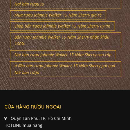
Nơi bán rượu Jo
Mua rượu Johnnie Walker 15 Năm Sherry giá rẻ
Shop bán rượu Johnnie Walker 15 Năm Sherry uy tín
Bán rượu Johnnie Walker 15 Năm Sherry nhập khẩu
100%
Nơi bán rượu Johnnie Walker 15 Năm Sherry cao cấp
ở đâu bán rượu Johnnie Walker 15 Năm Sherry gói quà
Nơi bán rượu
CỬA HÀNG RƯỢU NGOẠI
Quận Tân Phú, TP. Hồ Chí Minh
HOTLINE mua hàng