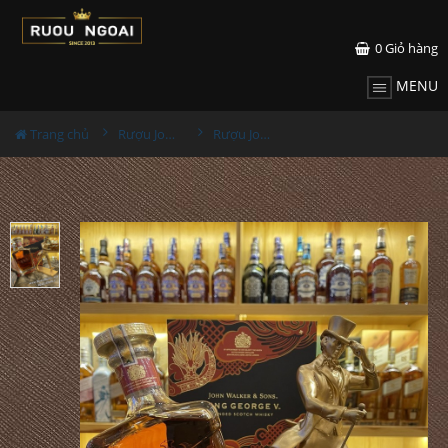
0
Giỏ hàng
MENU
Trang chủ
Rượu Johnnie walker
Rượu John Walker & Sons - King George V Hộp Quà Tết 2022