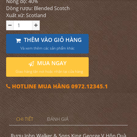
Nồng độ: 40%
Dòng rượu: Blended Scotch
Xuất xứ: Scotland
THÊM VÀO GIỎ HÀNG
Và xem thêm các sản phẩm khác
MUA NGAY
Giao hàng tận nơi hoặc nhận tại cửa hàng
HOTLINE MUA HÀNG 0972.12345.1
CHI TIẾT
ĐÁNH GIÁ
Rượu John Walker & Sons King George V Hộp Quà