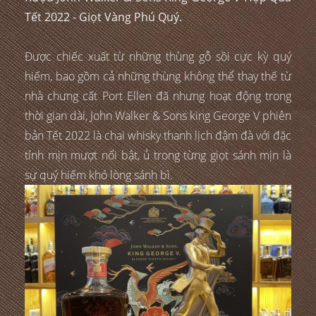
Tết 2022 - Giọt Vàng Phú Quý.
Được chiếc xuất từ những thùng gỗ sồi cực kỳ quý
hiếm, bao gồm cả những thùng không thể thay thế từ
nhà chưng cất Port Ellen đã nhưng hoạt động trong
thời gian dài, John Walker & Sons king George V phiên
bản Tết 2022 là chai whisky thanh lịch đậm đà với đặc
tính mịn mượt nổi bật, ủ trong từng giọt sánh mịn là
sự quý hiếm khó lòng sánh bì.