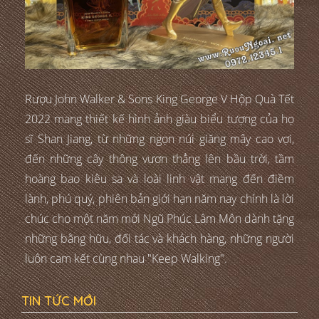
Rượu John Walker & Sons King George V Hộp Quà Tết
2022 mang thiết kế hình ảnh giàu biểu tượng của họ
sĩ Shan Jiang, từ những ngọn núi giăng mây cao vợi,
đến những cây thông vươn thẳng lên bầu trời, tầm
hoàng bao kiêu sa và loài linh vật mang đến điềm
lành, phú quý, phiên bản giới hạn năm nay chính là lời
chúc cho một năm mới Ngũ Phúc Lâm Môn dành tặng
những bằng hữu, đối tác và khách hàng, những người
luôn cam kết cùng nhau "Keep Walking".
TIN TỨC MỚI