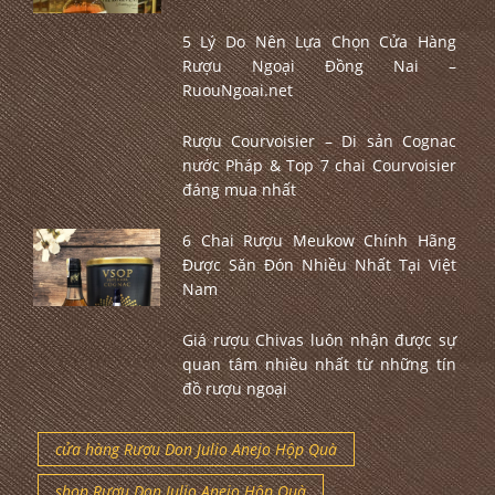
5 Lý Do Nên Lựa Chọn Cửa Hàng
Rượu Ngoại Đồng Nai –
RuouNgoai.net
Rượu Courvoisier – Di sản Cognac
nước Pháp & Top 7 chai Courvoisier
đáng mua nhất
6 Chai Rượu Meukow Chính Hãng
Được Săn Đón Nhiều Nhất Tại Việt
Nam
Giá rượu Chivas luôn nhận được sự
quan tâm nhiều nhất từ những tín
đồ rượu ngoại
cửa hàng Rượu Don Julio Anejo Hộp Quà
shop Rượu Don Julio Anejo Hộp Quà