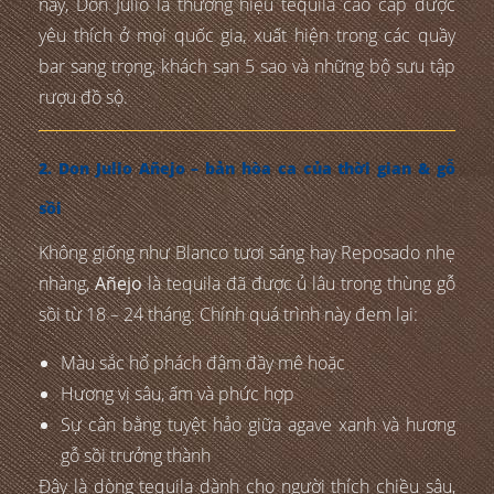
nay, Don Julio là thương hiệu tequila cao cấp được
yêu thích ở mọi quốc gia, xuất hiện trong các quầy
bar sang trọng, khách sạn 5 sao và những bộ sưu tập
rượu đồ sộ.
2. Don Julio Añejo – bản hòa ca của thời gian & gỗ
sồi
Không giống như Blanco tươi sáng hay Reposado nhẹ
nhàng,
Añejo
là tequila đã được ủ lâu trong thùng gỗ
sồi từ 18 – 24 tháng. Chính quá trình này đem lại:
Màu sắc hổ phách đậm đầy mê hoặc
Hương vị sâu, ấm và phức hợp
Sự cân bằng tuyệt hảo giữa agave xanh và hương
gỗ sồi trưởng thành
Đây là dòng tequila dành cho người thích chiều sâu,