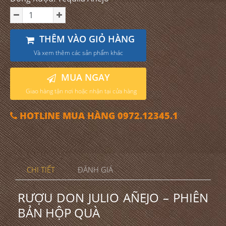
THÊM VÀO GIỎ HÀNG
Và xem thêm các sản phẩm khác
MUA NGAY
Giao hàng tận nơi hoặc nhận tại cửa hàng
HOTLINE MUA HÀNG 0972.12345.1
CHI TIẾT
ĐÁNH GIÁ
RƯỢU DON JULIO AÑEJO – PHIÊN
BẢN HỘP QUÀ