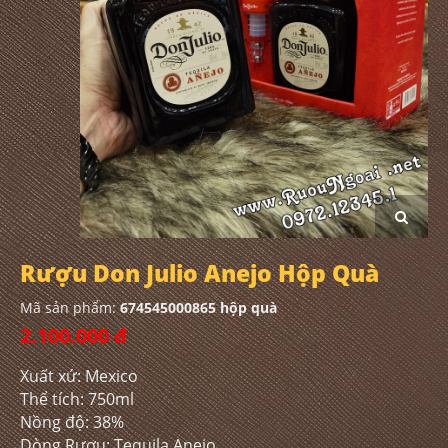
Rượu Don Julio Anejo Hộp Quà
Mã sản phẩm:
674545000865 hộp quà
2.100.000 đ
Xuất xứ: Mexico
Thể tích: 750ml
Nồng độ: 38%
Dòng Rượu: Tequila Anejo