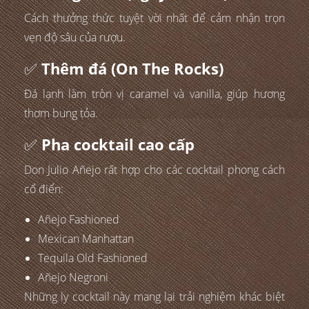
Cách thưởng thức tuyệt vời nhất để cảm nhận trọn
vẹn độ sâu của rượu.
✅
Thêm đá (On The Rocks)
Đá lạnh làm tròn vị caramel và vanilla, giúp hương
thơm bung tỏa.
✅
Pha cocktail cao cấp
Don Julio Añejo rất hợp cho các cocktail phong cách
cổ điển:
Añejo Fashioned
Mexican Manhattan
Tequila Old Fashioned
Añejo Negroni
Những ly cocktail này mang lại trải nghiệm khác biệt