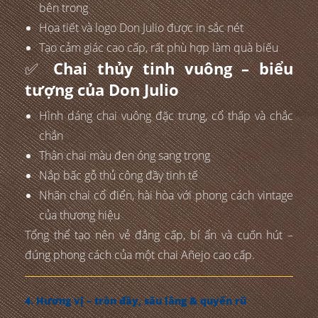
bên trong
Họa tiết và logo Don Julio được in sắc nét
Tạo cảm giác cao cấp, rất phù hợp làm quà biếu
✅
Chai thủy tinh vuông – biểu
tượng của Don Julio
Hình dáng chai vuông đặc trưng, cổ thấp và chắc
chắn
Thân chai màu đen óng sang trọng
Nắp bấc gỗ thủ công đầy tinh tế
Nhãn chai cổ điển, hài hòa với phong cách vintage
của thương hiệu
Tổng thể tạo nên vẻ đẳng cấp, bí ẩn và cuốn hút –
đúng phong cách của một chai Añejo cao cấp.
4. Hương vị – tròn đầy, sâu lắng & quyến rũ