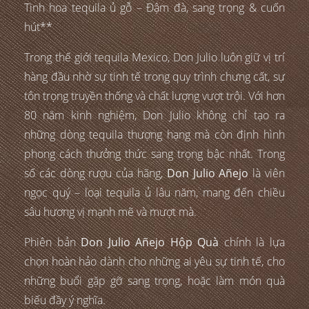
Tinh hoa tequila ủ gỗ – Đậm đà, sang trọng & cuốn
hút**
Trong thế giới tequila Mexico, Don Julio luôn giữ vị trí
hàng đầu nhờ sự tinh tế trong quy trình chưng cất, sự
tôn trọng truyền thống và chất lượng vượt trội. Với hơn
80 năm kinh nghiệm, Don Julio không chỉ tạo ra
những dòng tequila thượng hạng mà còn định hình
phong cách thưởng thức sang trọng bậc nhất. Trong
số các dòng rượu của hãng,
Don Julio Añejo
là viên
ngọc quý – loại tequila ủ lâu năm, mang đến chiều
sâu hương vị mạnh mẽ và mượt mà.
Phiên bản
Don Julio Añejo Hộp Quà
chính là lựa
chọn hoàn hảo dành cho những ai yêu sự tinh tế, cho
những buổi gặp gỡ sang trọng, hoặc làm món quà
biếu đầy ý nghĩa.