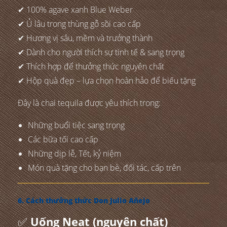
✔ 100% agave xanh Blue Weber
✔ Ủ lâu trong thùng gỗ sồi cao cấp
✔ Hương vị sâu, mềm và trưởng thành
✔ Dành cho người thích sự tinh tế & sang trọng
✔ Thích hợp để thưởng thức nguyên chất
✔ Hộp quà đẹp – lựa chọn hoàn hảo để biếu tặng
Đây là chai tequila được yêu thích trong:
Những buổi tiệc sang trọng
Các bữa tối cao cấp
Những dịp lễ, Tết, kỷ niệm
Món quà tặng cho bạn bè, đối tác, cấp trên
6. Cách thưởng thức Don Julio Añejo
✅
Uống Neat (nguyên chất)