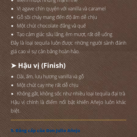
Mềm mượt nhưng mạnh mẽ
Vị agave chín quyện với vanilla và caramel
Gỗ sồi cháy mang đến độ ấm dễ chịu
Một chút chocolate đắng và quế
Tạo cảm giác sâu lắng, êm mượt, rất dễ uống
Đây là loại tequila luôn được những người sành đánh
giá cao vì sự cân bằng hoàn hảo.
➤ Hậu vị (Finish)
Dài, ấm, lưu hương vanilla và gỗ
Một chút cay nhẹ rất dễ chịu
Không gắt, không sốc như nhiều loại tequila đại trà
Hậu vị chính là điểm nổi bật khiến Añejo luôn khác
biệt.
5. Đẳng cấp của Don Julio Añejo