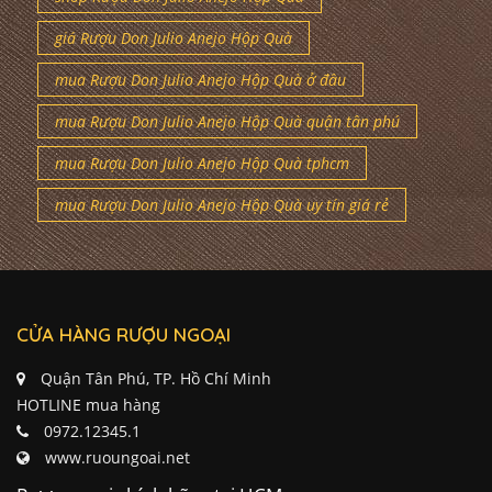
giá Rượu Don Julio Anejo Hộp Quà
mua Rượu Don Julio Anejo Hộp Quà ở đâu
mua Rượu Don Julio Anejo Hộp Quà quận tân phú
mua Rượu Don Julio Anejo Hộp Quà tphcm
mua Rượu Don Julio Anejo Hộp Quà uy tín giá rẻ
CỬA HÀNG RƯỢU NGOẠI
Quận Tân Phú, TP. Hồ Chí Minh
HOTLINE mua hàng
0972.12345.1
www.ruoungoai.net