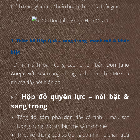
thích trải nghiệm sự biến hóa tinh tế của thời gian.
3. Thiết kế Hộp Quà – sang trọng, mạnh mẽ & khác
biệt
Từ hình ảnh bạn cung cấp, phiên bản
Don Julio
Añejo Gift Box
mang phong cách đậm chất Mexico
nhưng đầy nét hiện đại.
✅
Hộp đỏ quyền lực – nổi bật &
sang trọng
Tông
đỏ sẫm pha đen
đầy cá tính – màu sắc
tượng trưng cho sự đam mê và mạnh mẽ
Thiết kế khung cửa sổ tròn giúp nhìn rõ chai rượu