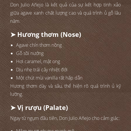
Don Julio Añejo là kết quả của sự kết hợp tinh xảo
giữa agave xanh chất lượng cao và quá trình ủ gỗ lâu
năm.
➤ Hương thơm (Nose)
Agave chín thơm nồng
Gỗ sồi nướng
Hơi caramel, mật ong
Dịu nhẹ trái cây nhiệt đới
Một chút mùi vanilla rất hấp dẫn
Hương thơm dày và sâu, thể hiện rõ quá trình ủ kỹ
lưỡng.
➤ Vị rượu (Palate)
Ngay từ ngụm đầu tiên, Don Julio Añejo cho cảm giác: