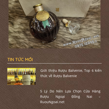
TIN TỨC MỚI
Giới thiệu Rượu Balvenie, Top 6 kiến
thức về Rượu Balvenie
5 Lý Do Nên Lựa Chọn Cửa Hàng
Rượu Ngoại Đồng Nai –
RuouNgoai.net