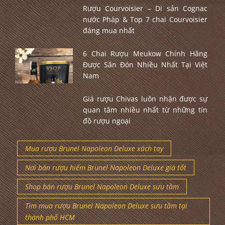
Rượu Courvoisier – Di sản Cognac
nước Pháp & Top 7 chai Courvoisier
đáng mua nhất
6 Chai Rượu Meukow Chính Hãng
Được Săn Đón Nhiều Nhất Tại Việt
Nam
Giá rượu Chivas luôn nhận được sự
quan tâm nhiều nhất từ những tín
đồ rượu ngoại
Mua rượu Brunel Napoleon Deluxe xách tay
Nơi bán rượu hiếm Brunel Napoleon Deluxe giá tốt
Shop bán rượu Brunel Napoleon Deluxe sưu tầm
Tìm mua rượu Brunel Napoleon Deluxe sưu tầm tại
thành phố HCM