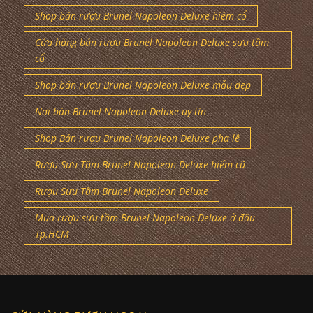
Shop bán rượu Brunel Napoleon Deluxe hiêm cổ
Cửa hàng bán rượu Brunel Napoleon Deluxe sưu tầm
cổ
Shop bán rượu Brunel Napoleon Deluxe mẫu đẹp
Nơi bán Brunel Napoleon Deluxe uy tín
Shop Bán rượu Brunel Napoleon Deluxe pha lê
Rượu Sưu Tầm Brunel Napoleon Deluxe hiếm cũ
Rượu Sưu Tầm Brunel Napoleon Deluxe
Mua rượu sưu tầm Brunel Napoleon Deluxe ở đâu
Tp.HCM