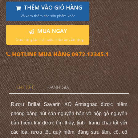
THÊM VÀO GIỎ HÀNG
Và xem thêm các sản phẩm khác
MUA NGAY
Giao hàng tận nơi hoặc nhận tại cửa hàng
HOTLINE MUA HÀNG 0972.12345.1
CHI TIẾT
ĐÁNH GIÁ
Rượu Brillat Savarin XO Armagnac được niêm
phong bằng nút sáp nguyên bản và hộp gỗ nguyên
bản hiếm khi
được tìm thấy
, t
ình
trạng chai tố
t
với
các loại rượu tốt, quý hiếm, đáng sưu tầm, cổ, cổ