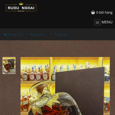
0
Giỏ hàng
MENU
Trang chủ
Rượu Hiếm - Cũ
Rượu Brillat Savarin XO Armagnac