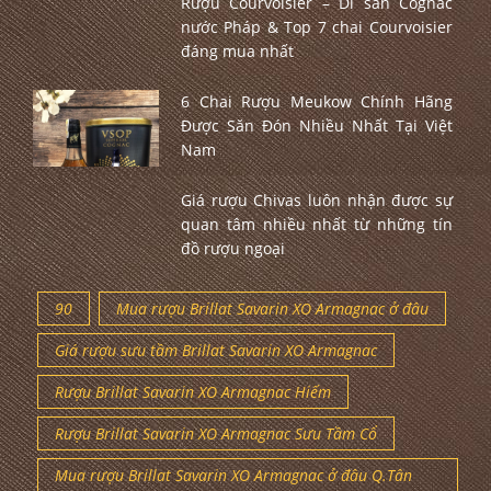
Rượu Courvoisier – Di sản Cognac
nước Pháp & Top 7 chai Courvoisier
đáng mua nhất
6 Chai Rượu Meukow Chính Hãng
Được Săn Đón Nhiều Nhất Tại Việt
Nam
Giá rượu Chivas luôn nhận được sự
quan tâm nhiều nhất từ những tín
đồ rượu ngoại
90
Mua rượu Brillat Savarin XO Armagnac ở đâu
Giá rượu sưu tầm Brillat Savarin XO Armagnac
Rượu Brillat Savarin XO Armagnac Hiếm
Rượu Brillat Savarin XO Armagnac Sưu Tầm Cổ
Mua rượu Brillat Savarin XO Armagnac ở đâu Q.Tân