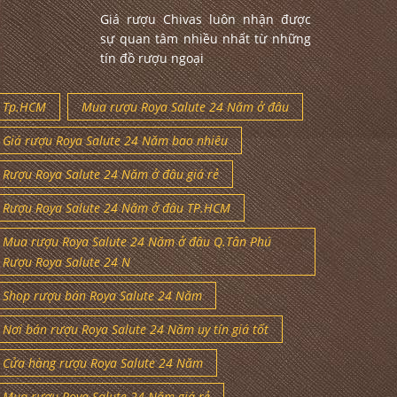
Giá rượu Chivas luôn nhận được
sự quan tâm nhiều nhất từ những
tín đồ rượu ngoại
Tp.HCM
Mua rượu Roya Salute 24 Năm ở đâu
Giá rượu Roya Salute 24 Năm bao nhiêu
Rượu Roya Salute 24 Năm ở đâu giá rẻ
Rượu Roya Salute 24 Năm ở đâu TP.HCM
Mua rượu Roya Salute 24 Năm ở đâu Q.Tân Phú
Rượu Roya Salute 24 N
Shop rượu bán Roya Salute 24 Năm
Nơi bán rượu Roya Salute 24 Năm uy tín giá tốt
Cửa hàng rượu Roya Salute 24 Năm
Mua rượu Roya Salute 24 Năm giá rẻ