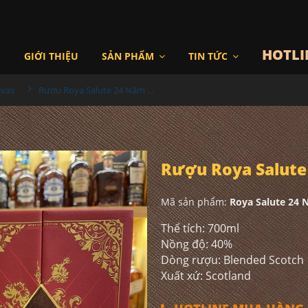
HOTLI
I
GIỚI THIỆU
SẢN PHẨM
TIN TỨC
ivas
Rượu Roya Salute 24 Năm - Hộp Quà 2022
Rượu Roya Salute
Mã sản phẩm:
Roya Salute 24 
Thể tích: 700ml
Nồng độ: 40%
Dòng rượu: Blended Scotch
Xuất xứ: Scotland