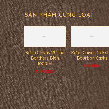
SẢN PHẨM CÙNG LOẠI
Rượu Chivas 12 The
Rượu Chivas 13 Ext
Borthers Blen
Bourbon Casks
1000ml
850.000 đ
1.100.000 đ