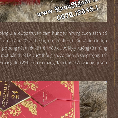
àng Gia, được truyền cảm hứng từ những cuốn sách cổ
bản Tết năm 2022. Thể hiện sự cổ điển, bí ẩn và tinh tế tựa
ng đường nét thiết kế trên hộp được lấy ý tưởng từ những
một bản thiết kế vượt thời gian, cổ điển và sang trọng. Tất
tế mang tính vĩnh cửu và mang đậm tinh thần vương quyền