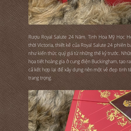
Rượu Royal Salute 24 Năm. Tinh Hoa Mỹ Học Ho
thời Victoria, thiết kế của Royal Salute 24 phiên 
như kiến thức quý giá từ những thế kỷ trước. Nhữ
họa tiết hoàng gia ở cung điện Buckingham, tạo ra 
cả kết hợp lại để xây dựng nên một vẻ đẹp tinh 
trang trọng.