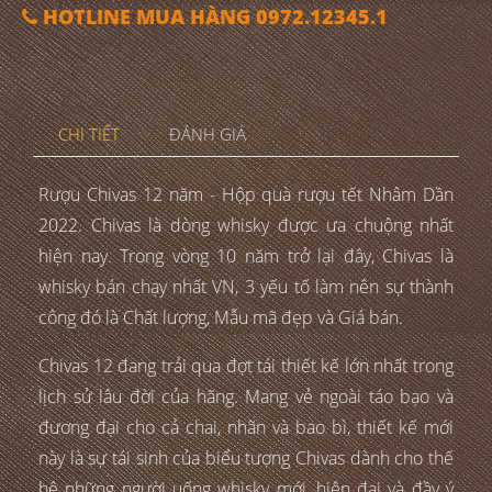
HOTLINE MUA HÀNG 0972.12345.1
CHI TIẾT
ĐÁNH GIÁ
Rượu Chivas 12 năm - Hộp quà rượu tết Nhâm Dần
2022. Chivas là dòng whisky được ưa chuộng nhất
hiện nay. Trong vòng 10 năm trở lại đây, Chivas là
whisky bán chạy nhất VN, 3 yếu tố làm nên sự thành
công đó là Chất lượng, Mẫu mã đẹp và Giá bán.
Chivas 12 đang trải qua đợt tái thiết kế lớn nhất trong
lịch sử lâu đời của hãng. Mang vẻ ngoài táo bạo và
đương đại cho cả chai, nhãn và bao bì, thiết kế mới
này là sự tái sinh của biểu tượng Chivas dành cho thế
hệ những người uống whisky mới, hiện đại và đầy ý