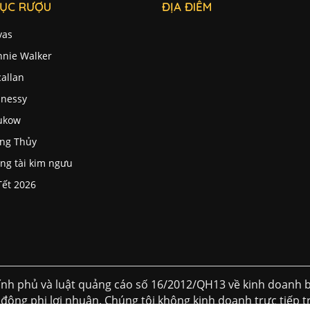
ỤC RƯỢU
ĐỊA ĐIỂM
vas
nnie Walker
allan
nessy
ukow
ng Thủy
ng tài kim ngưu
Tết 2026
nh phủ và luật quảng cáo số 16/2012/QH13 về kinh doanh b
 động phi lơi nhuận. Chúng tôi không kinh doanh trực tiếp tr