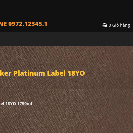
NE 0972.12345.1
0
Giỏ hàng
ker Platinum Label 18YO
bel 18YO 1750ml