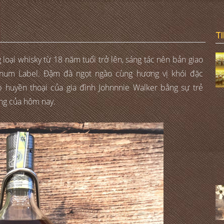
T
oại whisky từ 18 năm tuổi trở lên, sáng tác nên bản giao
inum Label. Đậm đà ngọt ngào cùng hương vị khói đặc
ếp huyền thoại của gia đình Johnnnie Walker bằng sự trẻ
ộng của hôm nay.