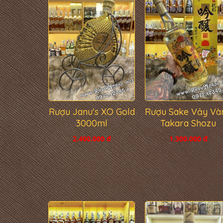
Rượu Janu's XO Gold
Rượu Sake Vảy Và
3000ml
Takara Shozu
2.400.000 đ
1.300.000 đ