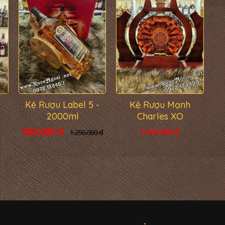
s
Kệ Rượu Label 5 -
Kệ Rượu Mạnh
2000ml
Charles XO
950.000 đ
2.950.000 đ
1.250.000 đ