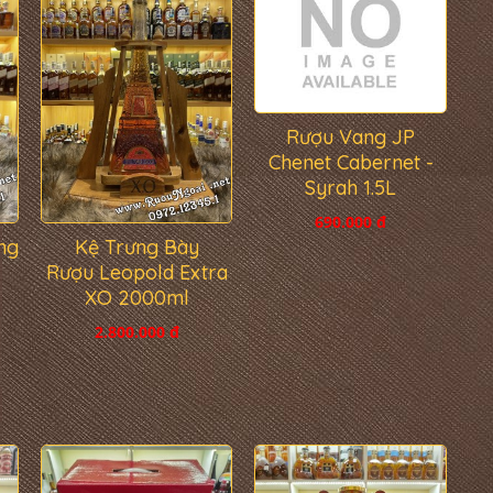
Rượu Vang JP
Chenet Cabernet -
Syrah 1.5L
690.000 đ
ng
Kệ Trưng Bày
Rượu Leopold Extra
XO 2000ml
2.800.000 đ