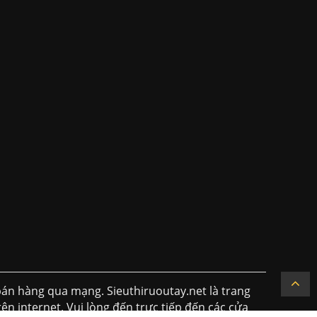
án hàng qua mạng. Sieuthiruoutay.net là trang
ên internet. Vui lòng đến trực tiếp đến các cửa