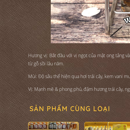
Hương vị: Bắt đầu với vị ngọt của mật ong tảng v
từ gỗ sồi lâu năm.
Mùi: Độ sâu thể hiện qua hơi trái cây, kem vani 
Vị: Mạnh mẽ & phong phú, đậm hương trái cây, ngọ
SẢN PHẨM CÙNG LOẠI