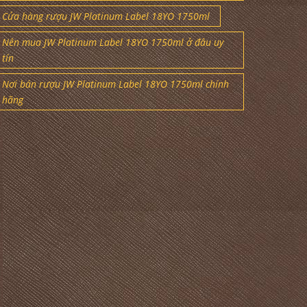
Cửa hàng rượu JW Platinum Label 18YO 1750ml
Nên mua JW Platinum Label 18YO 1750ml ở đâu uy
tín
Nơi bán rượu JW Platinum Label 18YO 1750ml chính
hãng