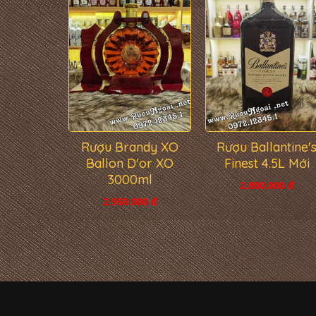
Rượu Brandy XO
Rượu Ballantine'
Ballon D'or XO
Finest 4.5L Mới
3000ml
2.800.000 đ
2.950.000 đ