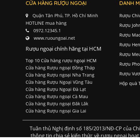
CỬA HÀNG RƯỢU NGOẠI
DANH M
Quận Tân Phú, TP. Hồ Chí Minh
Rượu Chi
HOTLINE mua hàng
Rượu Joh
0972.12345.1
Rượu Mac
www.ruoungoai.net
Rượu Hen
Rượu ngoại chính hãng tại HCM
Rượu Me
Top 10 Cửa hàng rượu ngoại HCM
Rượu Pho
Cửa hàng Rượu ngoại Đồng Tháp
Rượu Vươ
Cửa hàng Rượu ngoại Nha Trang
Cửa hàng Rượu Ngoại Vũng Tàu
Hộp quà 
Cửa hàng Rượu Ngoại Đà Lạt
Cửa hàng Rượu ngoại Cà Mau
Cửa hàng Rượu ngoại Đăk Lăk
Cửa hàng Rượu ngoại Gia Lai
Tuân thủ Nghị định số 185/2013/NĐ-CP của Chí
thông tin chia sẻ kiến thức về rượu ngoại hoạt