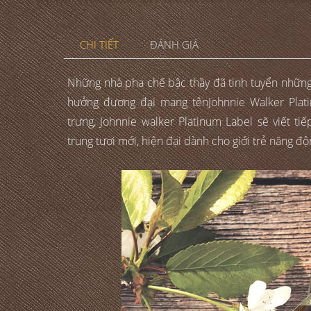
CHI TIẾT
ĐÁNH GIÁ
Những nhà pha chế bậc thầy đã tinh tuyển những l
hưởng đương đại mang tênJohnnie Walker Plat
trưng, Johnnie walker Platinum Label sẽ viết ti
trung tươi mới, hiện đại dành cho giới trẻ năng đ