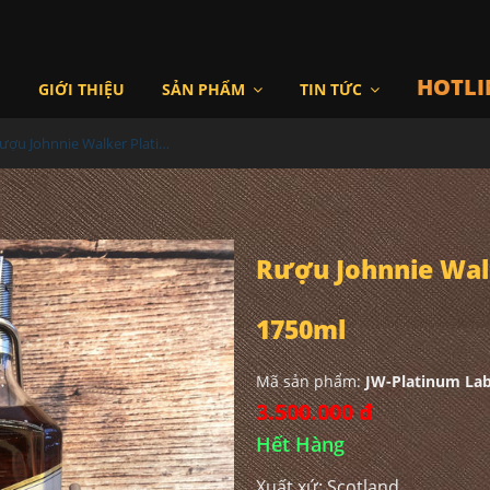
HOTLI
I
GIỚI THIỆU
SẢN PHẨM
TIN TỨC
Rượu Johnnie Walker Platinum Label 18YO 1750ml
Rượu Johnnie Wal
1750ml
Mã sản phẩm:
JW-Platinum La
3.500.000 đ
Hết Hàng
Xuất xứ: Scotland