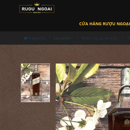
CỬA HÀNG RƯỢU NGOẠ
Trang chủ
Sản phẩm
Rượu 1,5L-2L-3L-4,5L