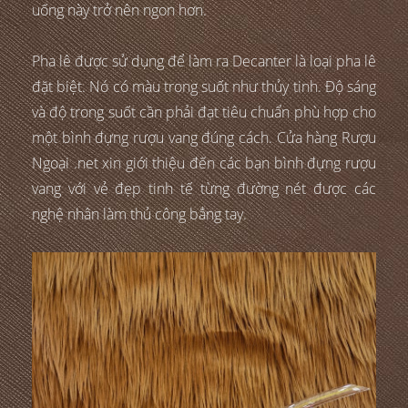
uống này trở nên ngon hơn.
Pha lê được sử dụng để làm ra Decanter là loại pha lê
đặt biệt. Nó có màu trong suốt như thủy tinh. Độ sáng
và độ trong suốt cần phải đạt tiêu chuẩn phù hợp cho
một bình đựng rượu vang đúng cách. Cửa hàng Rượu
Ngoại .net xin giới thiệu đến các bạn bình đựng rượu
vang với vẻ đẹp tinh tế từng đường nét được các
nghệ nhân làm thủ công bẳng tay.