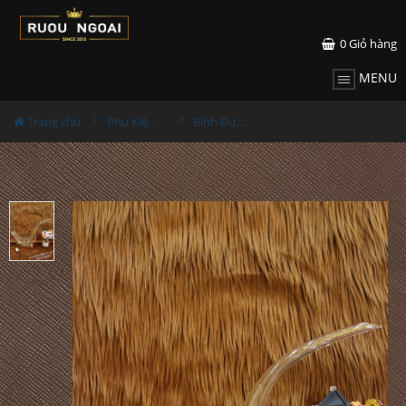
0
Giỏ hàng
MENU
Trang chủ
Phụ Kiện Rượu
Bình Đựng Rượu Vang - Decanter Dáng Đẹp M28