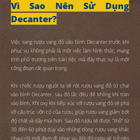
Vì Sao Nên Sử Dụng
Decanter?
Việc sang rượu vang đỏ vào bình Decanter trước khi
phục vụ không phải là một việc làm hình thức, mang
tính phô trương trên bàn tiệc mà đây thực sự là một
công đoạn rất quan trọng.
Khi chiếc rượu người ta sẽ rót rượu vang đỏ từ chai
vào bình Decanter, sau đó lắc đều để không khí tràn
vào bình, Khí oxy khi tiếp xúc với rượu vang đỏ sẽ phá
vỡ cấu trúc vốn có của rượu, giúp rượu vang giảm bớt
độ chát và dậy mùi hơn. Sau đó rượu sẽ được "thở" từ
30 đến 60 phút (tùy vào những dòng rượu vang khác
nhau) rồi mới đem đi phục vụ. Khi đó rượu sẽ trở nên