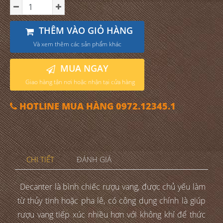
THÊM VÀO GIỎ HÀNG
Và xem thêm các sản phẩm khác
MUA NGAY
Giao hàng tận nơi hoặc nhận tại cửa hàng
HOTLINE MUA HÀNG 0972.12345.1
CHI TIẾT
ĐÁNH GIÁ
Decanter là bình chiếc rượu vang, được chủ yếu làm
từ thủy tinh hoặc pha lê, có công dụng chính là giúp
rượu vang tiếp xúc nhiều hơn với không khí để thức