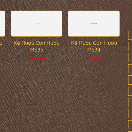
Kệ Rượu Con Hươu
u
Kệ Rượu Con Hươu
MS35
MS34
750.000 đ
850.000 đ