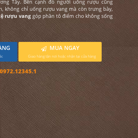
ương Tây. Bên cạnh đó người uống rượu cũng
h, không chỉ uống rượu vang mà còn trưng bày,
ệ rượu vang
góp phần tô điểm cho không sống
ÀNG
MUA NGAY
ác
Giao hàng tận nơi hoặc nhận tại cửa hàng
972.12345.1