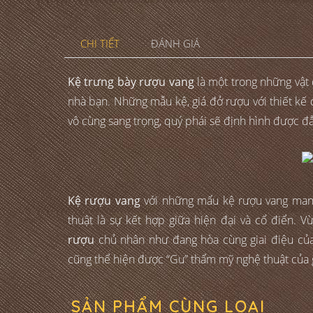
CHI TIẾT
ĐÁNH GIÁ
Kệ trưng bày rượu vang
là một trong những vật d
nhà bạn. Những mẫu kệ, giá đở rượu với thiết kế 
vô cùng sang trọng, quý phái sẽ định hình được đ
Kệ rượu vang
với những mẩu kệ rượu vang mang
thuật là sự kết hợp giữa hiện đại và cổ điển. V
rượu
chủ nhân như đang hòa cùng giai điệu của
cũng thể hiện được “Gu” thẩm mỹ nghệ thuật của 
SẢN PHẨM CÙNG LOẠI