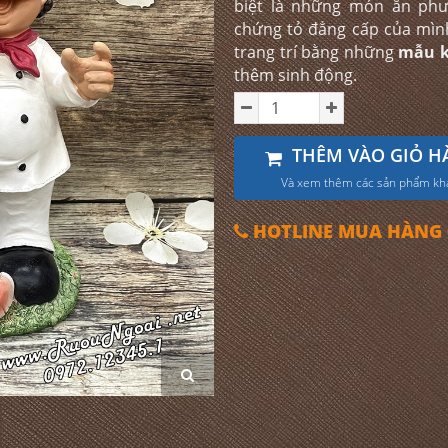
biệt là những món ăn ph
chứng tỏ đẳng cấp của mìn
trang trí bằng những
mẫu k
thêm sinh động.
THÊM VÀO GIỎ H
Và xem thêm các sản phẩm kh
HOTLINE MUA HÀNG 0