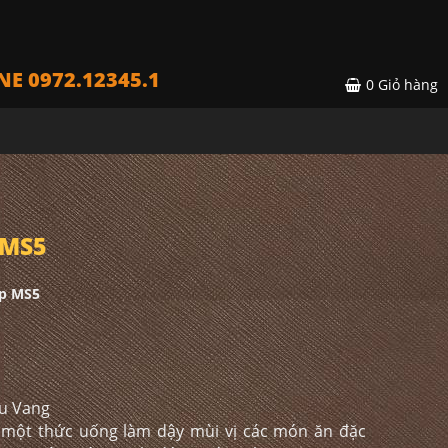
NE 0972.12345.1
0
Giỏ hàng
 MS5
p MS5
ợu Vang
một thức uống làm dậy mùi vị các món ăn đặc