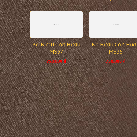
Kệ Rượu Con Hươu
Kệ Rượu Con Hươ
MS37
MS36
750.000 đ
750.000 đ