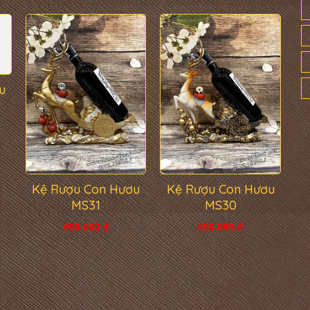
u
Kệ Rượu Con Hươu
Kệ Rượu Con Hươu
MS31
MS30
690.000 đ
690.000 đ