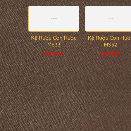
Kệ Rượu Con Hươu
Kệ Rượu Con Hươ
MS33
MS32
850.000 đ
850.000 đ