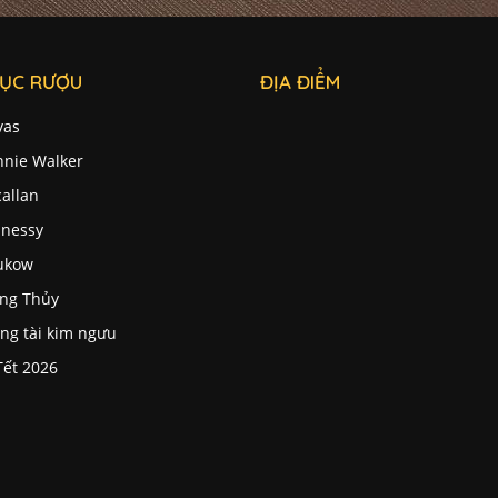
ỤC RƯỢU
ĐỊA ĐIỂM
vas
nnie Walker
allan
nessy
ukow
ng Thủy
ng tài kim ngưu
Tết 2026