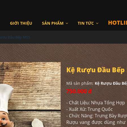
HOTLI
I
GIỚI THIỆU
SẢN PHẨM
TIN TỨC
Rượu Đầu Bếp MS5
Kệ Rượu Đầu Bếp
Mã sản phẩm:
Kệ Rượu Đầu Bế
750.000 đ
- Chất Liệu: Nhựa Tổng Hợp
- Xuất Xứ: Trung Quốc
- Chức Năng: Trưng Bày Rư
Rượu vang được dùng như 