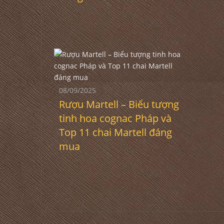
08/09/2025
Rượu Martell – Biểu tượng
tinh hoa cognac Pháp và
Top 11 chai Martell đáng
mua