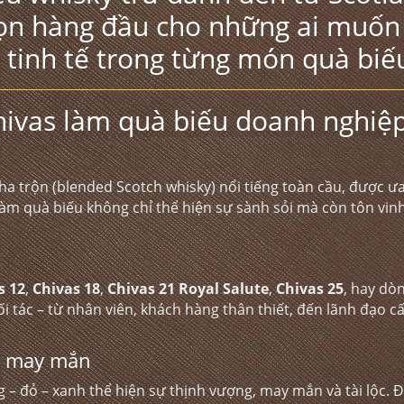
chọn hàng đầu cho những ai muốn
à tinh tế trong từng món quà biế
hivas làm quà biếu doanh nghiệ
a trộn (blended Scotch whisky) nổi tiếng toàn cầu, được ư
 làm quà biếu không chỉ thể hiện sự sành sỏi mà còn tôn vin
s 12
,
Chivas 18
,
Chivas 21 Royal Salute
,
Chivas 25
, hay dò
i tác – từ nhân viên, khách hàng thân thiết, đến lãnh đạo c
g may mắn
g – đỏ – xanh thể hiện sự thịnh vượng, may mắn và tài lộc. Đ