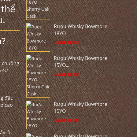
 thể
u.
Rượu Whisky Bowmore
18YO
p?
4.500.000 đ
Rượu Whisky Bowmore
a chuộng
15YO...
h sự
3.300.000 đ
ng đặc
Rượu Whisky Bowmore
ấp cao
15YO
2.800.000 đ
ây là
Rượu Whisky Bowmore