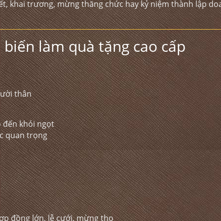
ết, khai trương, mừng thăng chức hay kỷ niệm thành lập d
 biến làm quà tặng cao cấp
gười thân
ô đến khói ngọt
ác quan trọng
ợp đồng lớn, lễ cưới, mừng thọ