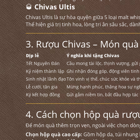
🥃
Chivas Ultis
Chivas Ultis là sự hòa quyện giữa 5 loại malt whi
Thể hiện giá trị tinh hoa, lòng tri ân sâu sắc, dà
3. Rượu Chivas – Món quà 
Dịp lễ
Ý nghĩa khi tặng Chivas
Tết Nguyên Đán
Cầu mong tài lộc, thịnh vượng, gử
Kỷ niệm thành lập
Ghi nhận đóng góp, động viên tinh 
Sinh nhật lãnh đạo
Tôn vinh vị thế, chúc sức khỏe và 
Lễ cưới, tân gia
Mừng hạnh phúc, thăng hoa sự ng
Ký kết hợp đồng
Gửi gắm niềm tin, bắt đầu hợp tác 
4. Cách chọn hộp quà rượu
Để món quà thêm trọn vẹn, ngoài việc chọn dòn
Chọn hộp quà cao cấp:
Gồm hộp da, túi nhung 