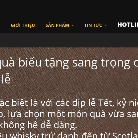
HOTLI
I
GIỚI THIỆU
SẢN PHẨM
TIN TỨC
uà biếu tặng sang trọng 
lễ
c biệt là với các dịp lễ Tết, kỷ 
p, lựa chọn một món quà vừa sa
 không hề dễ dàng.
u whisky trứ danh đến từ Scotl