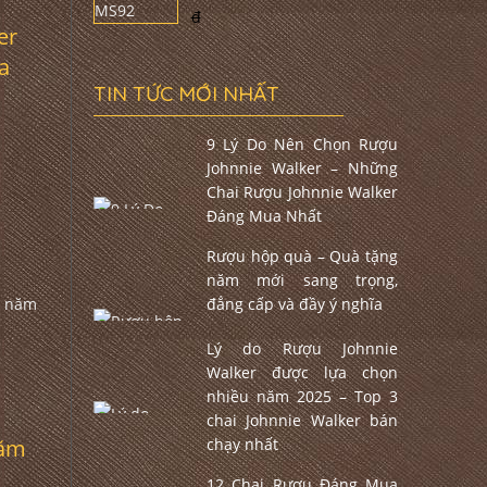
đ
er
a
TIN TỨC MỚI NHẤT
9 Lý Do Nên Chọn Rượu
Johnnie Walker – Những
Chai Rượu Johnnie Walker
Đáng Mua Nhất
Rượu hộp quà – Quà tặng
năm mới sang trọng,
đẳng cấp và đầy ý nghĩa
Lý do Rượu Johnnie
Walker được lựa chọn
nhiều năm 2025 – Top 3
chai Johnnie Walker bán
năm
chạy nhất
12 Chai Rượu Đáng Mua