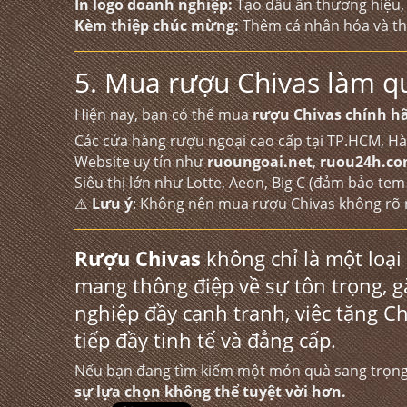
In logo doanh nghiệp:
Tạo dấu ấn thương hiệu,
Kèm thiệp chúc mừng:
Thêm cá nhân hóa và thể
5. Mua rượu Chivas làm qu
Hiện nay, bạn có thể mua
rượu Chivas chính h
Các cửa hàng rượu ngoại cao cấp tại TP.HCM, Hà
Website uy tín như
ruoungoai.net
,
ruou24h.c
Siêu thị lớn như Lotte, Aeon, Big C (đảm bảo tem
⚠️
Lưu ý
: Không nên mua rượu Chivas không rõ 
Rượu Chivas
không chỉ là một loạ
mang thông điệp về sự tôn trọng, 
nghiệp đầy cạnh tranh, việc tặng C
tiếp đầy tinh tế và đẳng cấp.
Nếu bạn đang tìm kiếm một món quà sang trọng c
sự lựa chọn không thể tuyệt vời hơn.