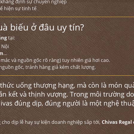
 khẳng định sự chuyên nghiệp
 hiện sự tinh tế
à biếu ở đâu uy tín?
ãng
tại:
 Nội
om
…
 mác và nguồn gốc rõ ràng) tuy nhiên giá hơi cao.
nguồn gốc, tránh hàng giả kém chất lượng.
i thức uống thượng hạng, mà còn là món qu
gắn kết và thịnh vượng. Trong môi trường d
hivas đúng dịp, đúng người là một nghệ thuậ
ho dịp lễ hay sự kiện doanh nghiệp sắp tới,
Chivas Regal 