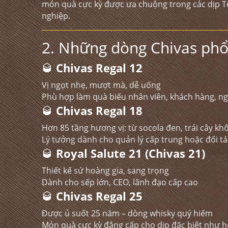
món quà cực kỳ được ưa chuộng trong các dịp T
nghiệp.
2. Những dòng Chivas phổ
🥃
Chivas Regal 12
Vị ngọt nhẹ, mượt mà, dễ uống
Phù hợp làm quà biếu nhân viên, khách hàng, n
🥃
Chivas Regal 18
Hơn 85 tầng hương vị: từ socola đen, trái cây kh
Lý tưởng dành cho quản lý cấp trung hoặc đối t
🥃
Royal Salute 21 (Chivas 21)
Thiết kế sứ hoàng gia, sang trọng
Dành cho sếp lớn, CEO, lãnh đạo cấp cao
🥃
Chivas Regal 25
Được ủ suốt 25 năm – dòng whisky quý hiếm
Món quà cực kỳ đẳng cấp cho dịp đặc biệt như h