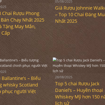
05/08/2025
2025
Giá Rượu Johnnie Walk
8 Chai Rượu Phong
– Top 10 Chai Đáng Mu
 Bán Chạy Nhất 2025
Nhất 2025
à Tặng May Mắn,
 Cấp
2025
28/08/2025
Ballantine’s – Biểu
Top 5 chai Rượu Jack
g whisky Scotland
Daniel’s – Huyền thoại
h phục người Việt
Whiskey Mỹ hơn 150 
lịch sử