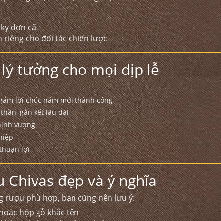
sky đơn cất
nh riêng cho đối tác chiến lược
lý tưởng cho mọi dịp lễ
i gắm lời chúc năm mới thành công
thần, gắn kết lâu dài
thịnh vượng
hiệp
thuận lợi
 Chivas đẹp và ý nghĩa
g rượu phù hợp, bạn cũng nên lưu ý:
hoặc hộp gỗ khắc tên